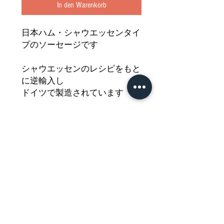
In den Warenkorb
日本ハム・シャウエッセンタイ
プのソーセージです
シャウエッセンのレシピをもと
に逆輸入し
ドイツで製造されています
口に入れた瞬間に広がる芳醇
なトリュフの香りがたまりませ
ん
あのパリッ！とした食感をどう
ぞご堪能ください
Nährwertdeklaration und weitere
Hinweise