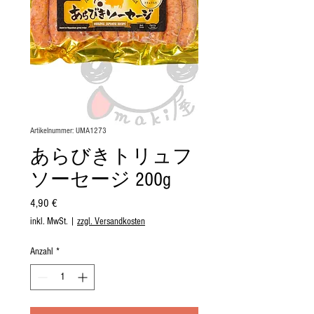
Artikelnummer: UMA1273
あらびきトリュフ
ソーセージ 200g
Preis
4,90 €
inkl. MwSt.
|
zzgl. Versandkosten
Anzahl
*