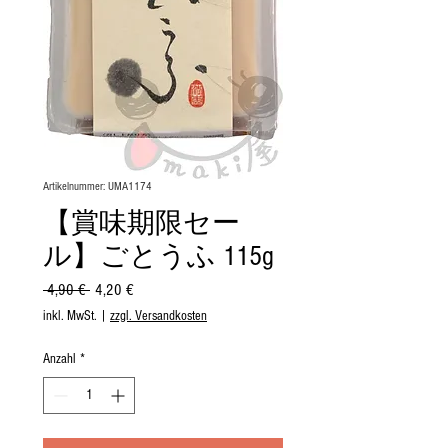
Artikelnummer: UMA1174
【賞味期限セー
ル】ごとうふ 115g
Standardpreis
Sale-
 4,90 € 
4,20 €
Preis
inkl. MwSt.
|
zzgl. Versandkosten
Anzahl
*