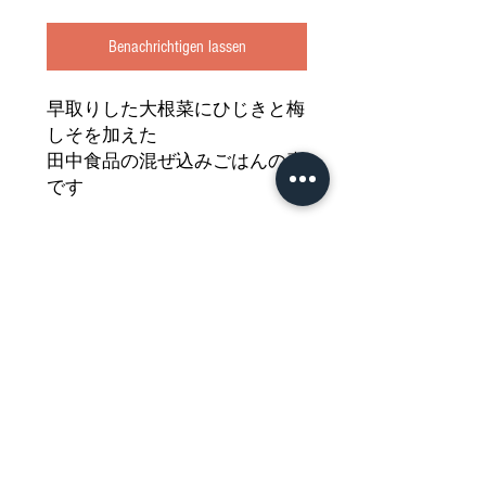
Benachrichtigen lassen
早取りした大根菜にひじきと梅
しそを加えた
田中食品の混ぜ込みごはんの素
です
白米と一緒に混ぜササっと美味
しい
混ぜ込みごはんが出来ます
どうぞご堪能ください
Nährwertdeklaration und weitere
Hinweise
Streuwürzmittel für jap. Reisgerichte mit Sesam