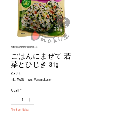
Artikelnummer: UMA0640
ごはんにまぜて 若
菜とひじき 31g
Preis
2,70 €
inkl. MwSt.
|
zzgl. Versandkosten
Anzahl
*
Nicht verfügbar