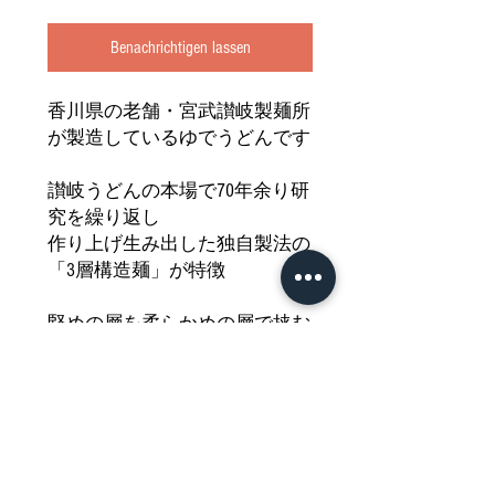
Benachrichtigen lassen
香川県の老舗・宮武讃岐製麺所
が製造しているゆでうどんです
讃岐うどんの本場で70年余り研
究を繰り返し
作り上げ生み出した独自製法の
「3層構造麺」が特徴
堅めの層を柔らかめの層で挟む
ことで強いコシと
もちもち・つるつる食感を実現
しました
どうぞご堪能ください