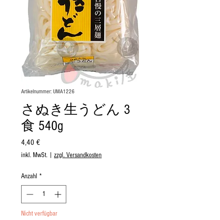
Artikelnummer: UMA1226
さぬき生うどん 3
食 540g
Preis
4,40 €
inkl. MwSt.
|
zzgl. Versandkosten
Anzahl
*
Nicht verfügbar