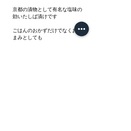
京都の漬物として有名な塩味の
効いたしば漬けです
ごはんのおかずだけでなくおつ
まみとしても
美味しくお召し上がりいただけ
ます
どうぞご堪能ください
Nährwertdeklaration und weitere
Hinweise
Shibazuke 200g
Netto: 100g
Impressum
Zutaten: Gurken(62％), Wasser, Aubergine(6%),
Allgemeine Geschäftsbedingungen