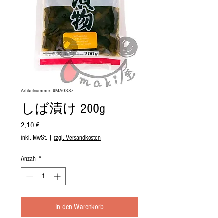
Artikelnummer: UMA0385
しば漬け 200g
Preis
2,10 €
inkl. MwSt.
|
zzgl. Versandkosten
Anzahl
*
In den Warenkorb