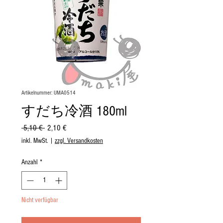
Artikelnummer: UMA0514
すだち冷酒 180ml
Standardpreis
Sale-
 5,10 € 
2,10 €
Preis
inkl. MwSt.
|
zzgl. Versandkosten
Anzahl
*
Nicht verfügbar