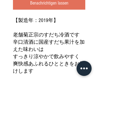
Benachrichtigen lassen
【製造年：2019年】
老舗菊正宗のすだち冷酒です
辛口清酒に国産すだち果汁を加
えた味わいは
すっきり涼やかで飲みやすく
爽快感あふれるひとときをお届
けします
ストレートはもちろんロックや
ソーダ割りもおすすめ
和風のリキュールをどうぞご堪
能ください
どうぞご堪能ください