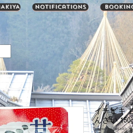
AKIYA
Notifications
Bookin
イチビキ 
んざい 150
Artikelnummer: UMA1363