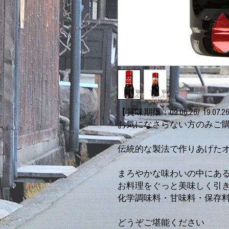
【賞味期限：09.06.26/ 19.07.2
お気になさらない方のみご
伝統的な製法で作りあげた
まろやかな味わいの中にあ
お料理をぐっと美味しく引
化学調味料・甘味料・保存
どうぞご堪能ください