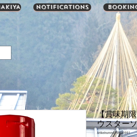
AKIYA
Notifications
Bookin
【賞味期
ウスターソー
Artikelnummer: UMA0991