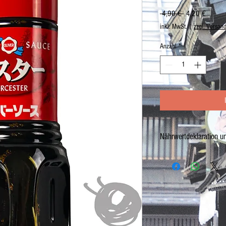
Standardpreis
Sale-
 4,90 € 
4,20 €
Preis
inkl. MwSt.
|
zzgl. Versan
Anzahl
*
Nährwertdeklaration u
Worcetersauce
Kühl und trocken lagern. 
und so schnell wie möglic
Netto: 580g