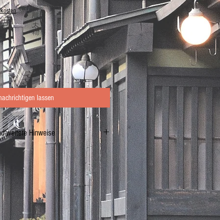
dkosten
nachrichtigen lassen
nd weitere Hinweise
ER-WEISSLING
n