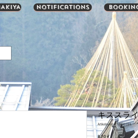
AKIYA
Notifications
Bookin
キススライス
Artikelnummer: UMA0769
Preis
8,20 €