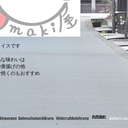
Netto: 160g
Hergestellt in Vietnam
ライスです
品な味わいは
や唐揚げの他
で焼くのもおすすめ
​利用規約
edingungen
Datenschutzerklärung
Widerrufsbelehrung
delivery ser