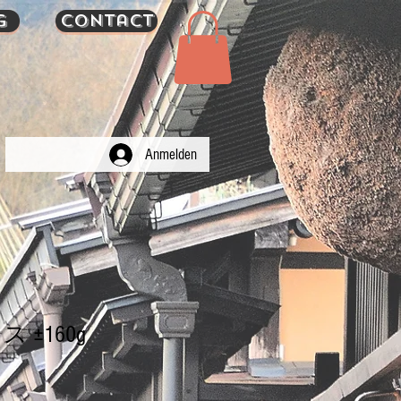
g
Contact
Anmelden
 ±160g