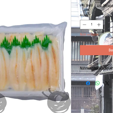
inkl. MwSt.
|
zzgl. Versan
Anzahl
*
Nicht verfügbar
Be
Nährwertdeklaration u
KISU SCHEIBEN VOM SILB
roh, ohne Haut, tiefgefrore
-Fach bei - 18 ℃