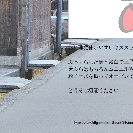
お料理に使いやすいキスス
ふっくらした身と淡白で上
天ぷらはもちろんムニエル
粉チーズを振ってオーブン
どうぞご堪能ください
Impressum
Allgemeine Geschäftsb