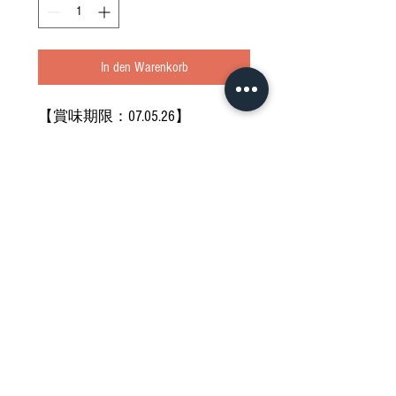
In den Warenkorb
【賞味期限：07.05.26】
お気になさらない方のみご購入
ください
どうぞご堪能ください
Nährwertdeklaration und weitere
Hinweise
Impressum
Allgemeine Geschäftsbedingungen