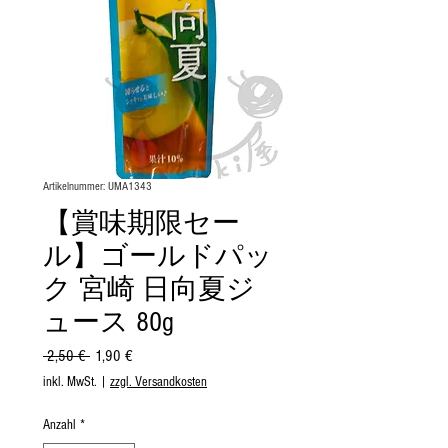
Artikelnummer: UMA1343
【賞味期限セー
ル】ゴールドパッ
ク 宮崎 日向夏ジ
ュース 80g
Standardpreis
Sale-
 2,50 € 
1,90 €
Preis
inkl. MwSt.
|
zzgl. Versandkosten
Anzahl
*