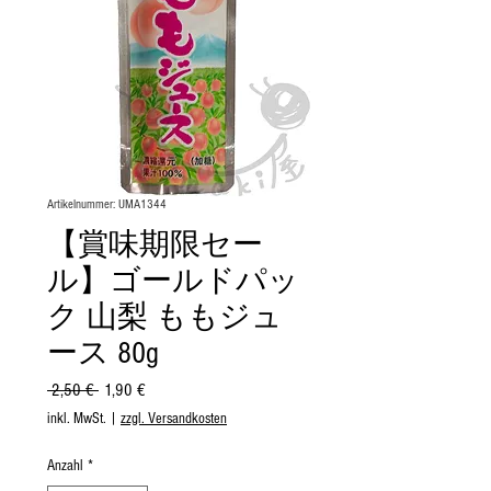
Artikelnummer: UMA1344
【賞味期限セー
ル】ゴールドパッ
ク 山梨 ももジュ
ース 80g
Standardpreis
Sale-
 2,50 € 
1,90 €
Preis
inkl. MwSt.
|
zzgl. Versandkosten
Anzahl
*