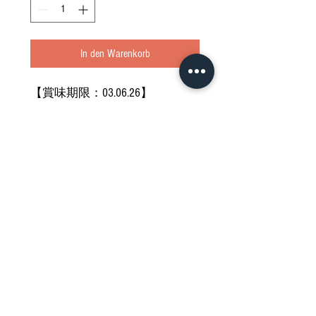
In den Warenkorb
【賞味期限：03.06.26】
お気になさらない方のみご購入
ください
どうぞご堪能ください
Nährwertdeklaration und weitere
Hinweise
Impressum
Allgemeine Geschäftsbedingungen