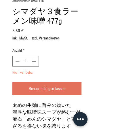
Artikelnummer: UMA0118
シマダヤ３食ラー
メン味噌 477g
Preis
5,80 €
inkl. MwSt.
|
zzgl. Versandkosten
Anzahl
*
Nicht verfügbar
Benachrichtigen lassen
太めの生麺に旨みの効いた
濃厚な味噌味スープが絡む一品
流石「めんのシマダヤ」と言わ
ざるを得ない味を誇ります