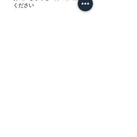
ください
丸大豆しょうゆ、ゆずの果汁と
果皮、蜂蜜を
ベースに仕上げたドレッシング
です
サラダやお鍋、あえ物等にもと
てもよく合う
イカリのノンオイルドレッシン
グを
どうぞご堪能ください
Nährwertdeklaration und weitere
Hinweise
Salatsauce mit Yuzu
Netto: 200ml