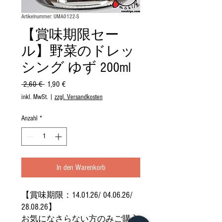
Artikelnummer: UMA0122-S
【賞味期限セー
ル】野菜のドレッ
シング ゆず 200ml
Standardpreis
Sale-
 2,60 € 
1,90 €
Preis
inkl. MwSt.
|
zzgl. Versandkosten
Anzahl
*
In den Warenkorb
【賞味期限：14.01.26/ 04.06.26/
28.08.26】
お気になさらない方のみご購入