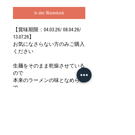
In den Warenkorb
【賞味期限：04.03.26/ 08.04.26/
13.07.26】
お気になさらない方のみご購入
ください
生麺をそのまま乾燥させている
ので
本来のラーメンの味となめらか
で
コシのある食感が楽しめます
ネギ、もやし、きのこ等を添え
て
日本の美味しーいラーメンを
どうぞご堪能ください