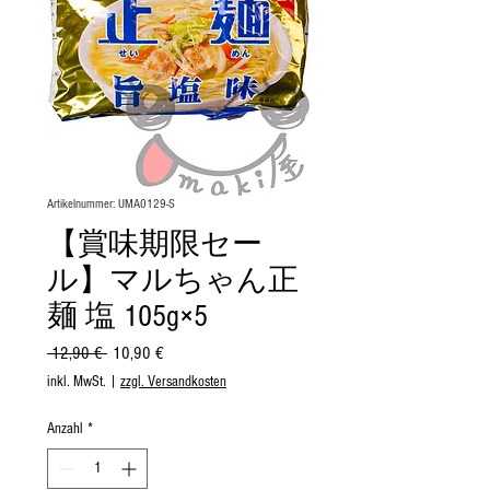
Artikelnummer: UMA0129-S
【賞味期限セー
ル】マルちゃん正
麺 塩 105g×5
Standardpreis
Sale-
 12,90 € 
10,90 €
Preis
inkl. MwSt.
|
zzgl. Versandkosten
Anzahl
*