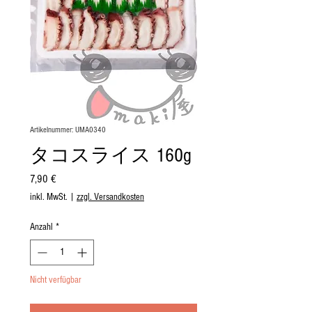
Artikelnummer: UMA0340
タコスライス 160g
Preis
7,90 €
inkl. MwSt.
|
zzgl. Versandkosten
Anzahl
*
Nicht verfügbar