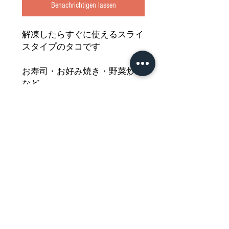
Benachrichtigen lassen
解凍したらすぐに使えるスライ
スタイプのタコです
お寿司・お好み焼き・野菜炒め
など
さまざまな料理にご活用いただ
けます
どうぞご堪能ください
Nährwertdeklaration und weitere
Hinweise
FROZEN OCTOPUS SLICES 20pc/tray 160g
Impressum