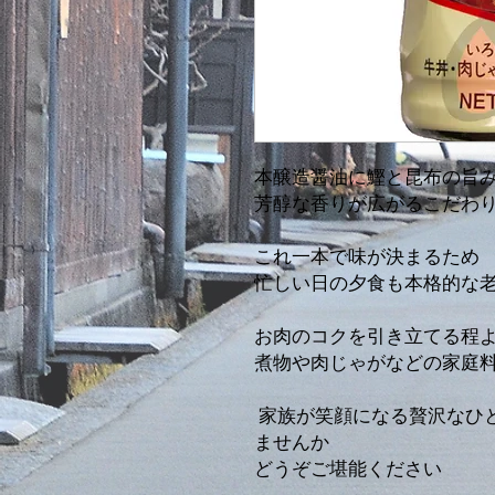
本醸造醤油に鰹と昆布の旨
芳醇な香りが広がるこだわ
これ一本で味が決まるため
忙しい日の夕食も本格的な
お肉のコクを引き立てる程
煮物や肉じゃがなどの家庭
家族が笑顔になる贅沢なひ
ませんか
どうぞご堪能ください