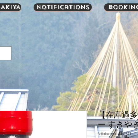
AKIYA
Notifications
Bookin
【在庫過
ー すきやき
Artikelnummer: UMA1324