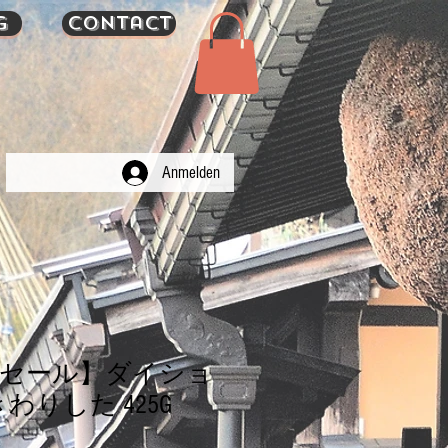
g
Contact
Anmelden
多セール】ダイショ
わりした 425G