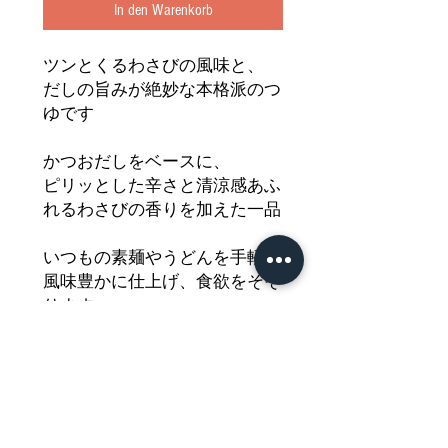
In den Warenkorb
ツンとくるわさびの風味と、
だしの旨みが絶妙な本格派のつ
ゆです
かつおだしをベースに、
ピリッとした辛さと清涼感あふ
れるわさびの香りを加えた一品
いつもの素麺やうどんを手軽に
風味豊かに仕上げ、食欲をそそ
ります
薬味いらずで簡単調理
暑い日はもちろん、一年中美味
しくいただけます
食卓に爽やかなアクセントをど