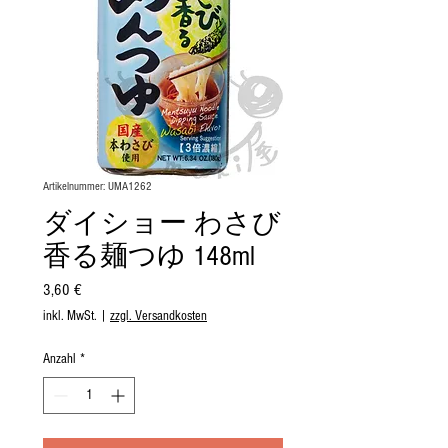
Artikelnummer: UMA1262
ダイショー わさび
香る麺つゆ 148ml
Preis
3,60 €
inkl. MwSt.
|
zzgl. Versandkosten
Anzahl
*