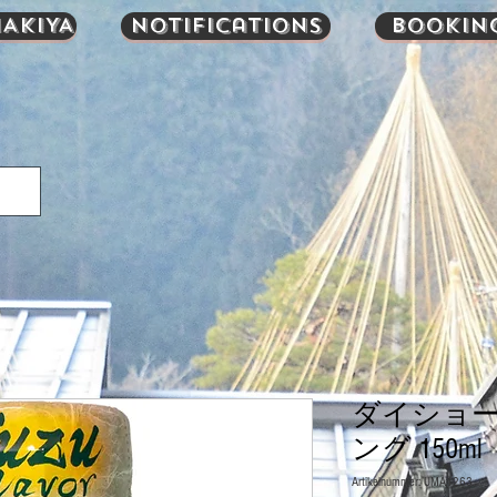
AKIYA
Notifications
Bookin
ダイショー
ング 150ml
Artikelnummer: UMA1263