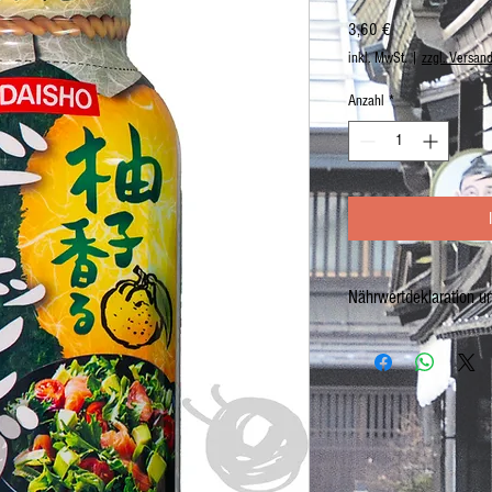
Preis
3,60 €
inkl. MwSt.
|
zzgl. Versan
Anzahl
*
Nährwertdeklaration u