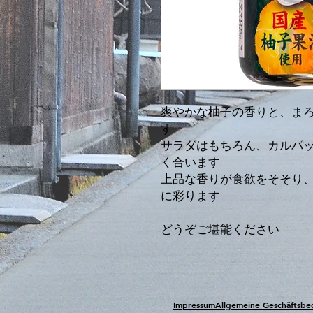
爽やかな柚子の香りと、ま
す
サラダはもちろん、カルパ
く合います
上品な香りが食欲をそそり
に彩ります
どうぞご堪能ください
Impressum
Allgemeine Geschäftsb