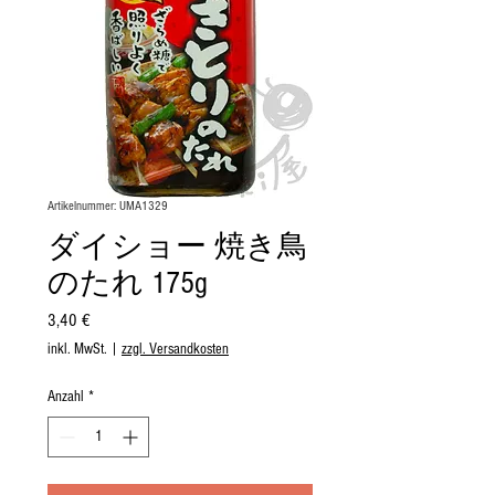
Artikelnummer: UMA1329
ダイショー 焼き鳥
のたれ 175g
Preis
3,40 €
inkl. MwSt.
|
zzgl. Versandkosten
Anzahl
*