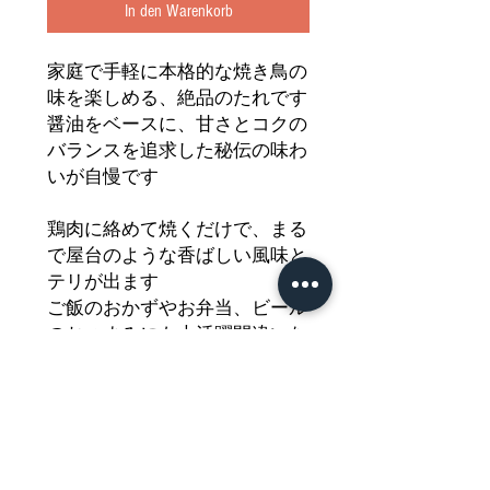
In den Warenkorb
家庭で手軽に本格的な焼き鳥の
味を楽しめる、絶品のたれです
醤油をベースに、甘さとコクの
バランスを追求した秘伝の味わ
いが自慢です
鶏肉に絡めて焼くだけで、まる
で屋台のような香ばしい風味と
テリが出ます
ご飯のおかずやお弁当、ビール
のおつまみにも大活躍間違いな
しの万能調味料です
このたれがあれば、いつもの鶏
肉料理がワンランク上の美味し
さに生まれ変わります