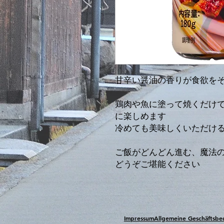
甘辛い醤油の香りが食欲を
鶏肉や魚に塗って焼くだけ
に楽しめます
冷めても美味しくいただけ
ご飯がどんどん進む、魔法
どうぞご堪能ください
Impressum
Allgemeine Geschäftsb