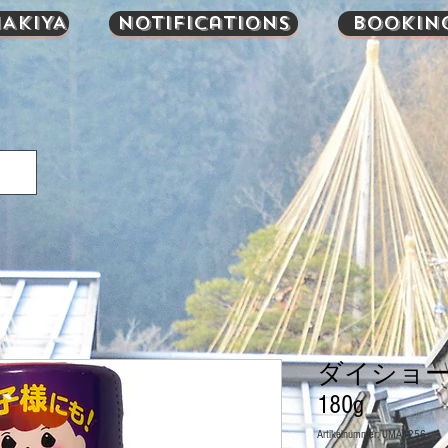
AKIYA
Notifications
Bookin
ダイショー
180g
Artikelnummer: UMA1256