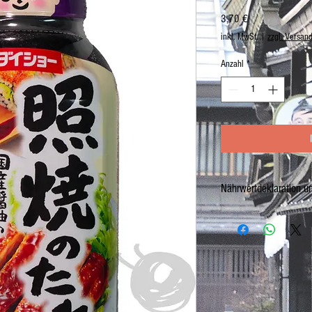
Preis
3,70 €
inkl. MwSt.
|
zzgl. Versan
Anzahl
*
Nährwertdeklaration u