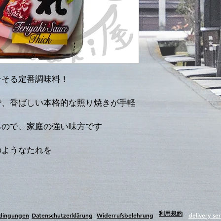
そそる定番調味料！
で、香ばしい本格的な照り焼きが手軽
るので、家庭の強い味方です
のようなたれを
​利用規約
edingungen
Datenschutzerklärung
Widerrufsbelehrung
delivery ser