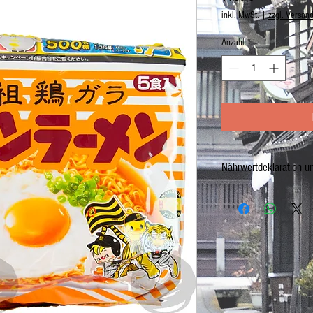
inkl. MwSt.
|
zzgl. Versan
Anzahl
*
Nährwertdeklaration u