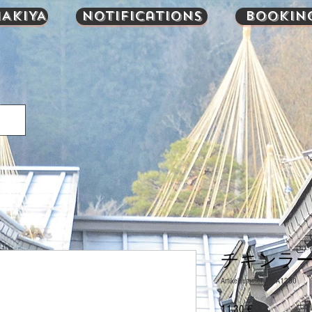
AKIYA
Notifications
Bookin
チキンラーメ
Artikelnummer: UMA1280
Preis
11,30 €