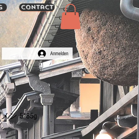
g
Contact
Anmelden
ン 5*85g