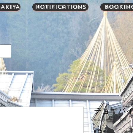
AKIYA
Notifications
Bookin
チョコパイ 
Artikelnummer: UMA1288
Preis
6,10 €