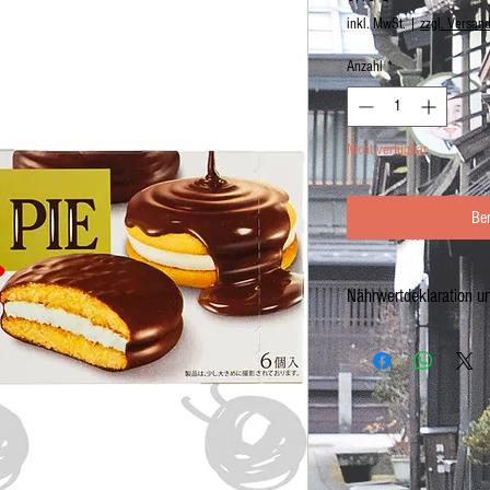
inkl. MwSt.
|
zzgl. Versan
Anzahl
*
Nicht verfügbar
Be
Nährwertdeklaration u