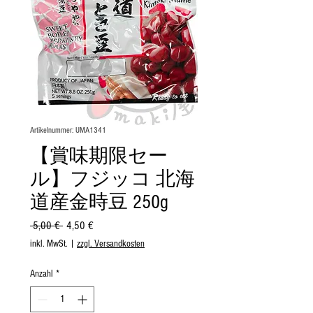
Artikelnummer: UMA1341
【賞味期限セー
ル】フジッコ 北海
道産金時豆 250g
Standardpreis
Sale-
 5,00 € 
4,50 €
Preis
inkl. MwSt.
|
zzgl. Versandkosten
Anzahl
*