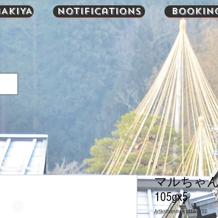
AKIYA
Notifications
Bookin
マルちゃん
105gx5
Artikelnummer: UMA1032