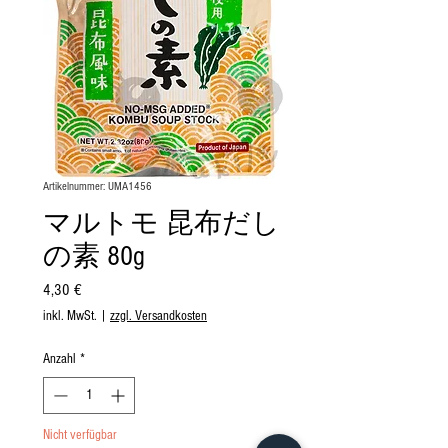
Artikelnummer: UMA1456
マルトモ 昆布だし
の素 80g
Preis
4,30 €
inkl. MwSt.
|
zzgl. Versandkosten
Anzahl
*
Nicht verfügbar