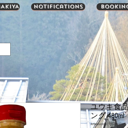
AKIYA
Notifications
Bookin
ユウキ食品
ング 480ml
Artikelnummer: UMA0617-M