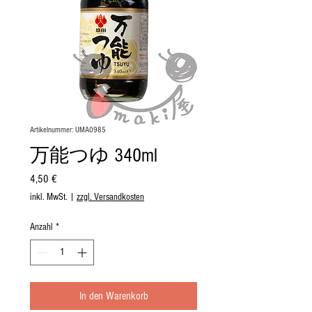
Artikelnummer: UMA0985
万能つゆ 340ml
Preis
4,50 €
inkl. MwSt.
|
zzgl. Versandkosten
Anzahl
*
In den Warenkorb