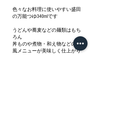
色々なお料理に使いやすい盛田
の万能つゆ340mlです
うどんや蕎麦などの麺類はもち
ろん
丼ものや煮物・和え物などの和
風メニューが美味しく仕上がり
ます
風味豊かな味わいをどうぞご堪
能ください
どうぞご堪能ください
Nährwertdeklaration und weitere
Hinweise
SUPPENBASISKONZENTRAT