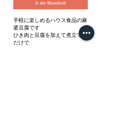
In den Warenkorb
手軽に楽しめるハウス食品の麻
婆豆腐です
ひき肉と豆腐を加えて煮立てる
だけで
美味しい麻婆豆腐の出来上がり
食卓を豊かに彩る一品です
どうぞご堪能ください
Nährwertdeklaration und weitere
Hinweise
Chinesische Mabo-Tofu-Sauce
Netto: 38g
Impressum
ZUTATEN:(APFEL, ZITRONENSÄURE), PALMÖL,
HEFEEXTRAKT, MILCHZUCKER,