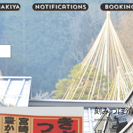
AKIYA
Notifications
Bookin
刻みつぼ漬け
Artikelnummer: UMA0189
Preis
3,70 €