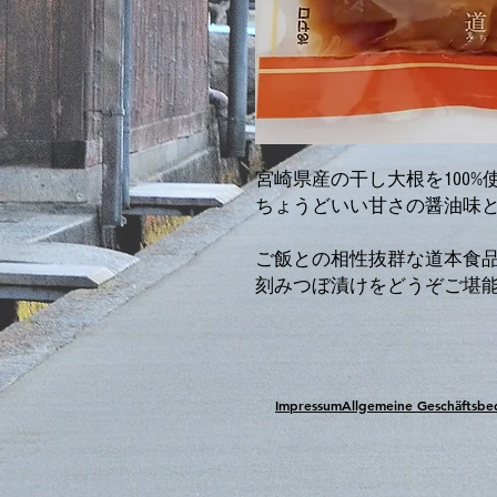
宮崎県産の干し大根を
100%
ちょうどいい甘さの醤油味
ご飯との相性抜群な道本食
刻みつぼ漬けをどうぞご堪
Impressum
Allgemeine Geschäftsb