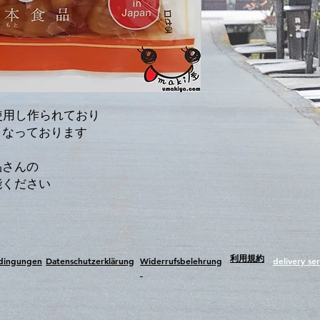
Nährwerte / 栄養表示
Energie / 熱量
Fett / 脂肪
- davon gesättigte Fettsä
使用し作られており
飽和脂肪酸
となっております
Kohlenhydrate / 炭
品さんの
能ください
- davon Zucker / 糖
Eiweiß / たんぱく質
Salz / 食塩
​利用規約
edingungen
Datenschutzerklärung
Widerrufsbelehrung
delivery ser
Hergestellt in Japan