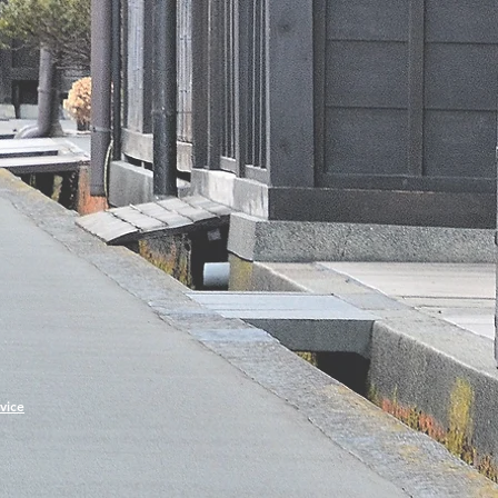
pro 100 g
219 kJ/ 52 kcal
<0,5 g
uren /
<0,1 g
水化物
11 g
5,6 g
1,9 g
4,3 g
vice