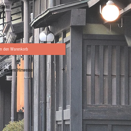
dkosten
In den Warenkorb
nd weitere Hinweise
ßungsmitteln
t: 120g
er, Sojasauce (
SOJA
,
WEIZEN
, Wasser, Salz),
rup, Salz, Branntweinessig, Chili,
1, E640), Ethanol, Säuerungsmittel (E270,
 Farbstoff (E150a), Süßungsmittel (E955,