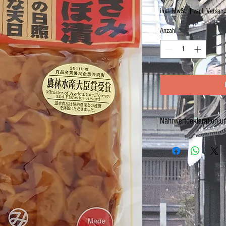
inkl. MwSt.
|
zzgl. Versan
Anzahl
*
Nährwertdeklaration u
Eingelegter Rettich mit Sü
Netto: 170g Abtropfgewich
Zutaten: 60% Rettich, Wass
Zucker, Glukose-Fruktose Si
Geschmacksverstärker (E62
E260, E363, E296, E330),
E961).