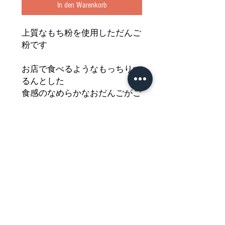
In den Warenkorb
上質なもち粉を使用しただんご
粉です
お店で食べるようなもっちりつ
るんとした
食感のなめらかなおだんごがご
自宅で手軽に作れます
お好みの甘味と合わせて至福の
ひとときを
どうぞご堪能ください
Nährwertdeklaration und weitere
Hinweise