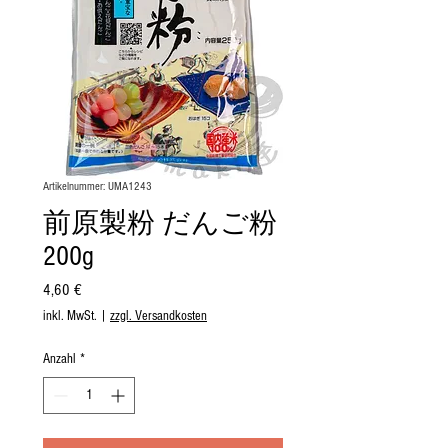
Artikelnummer: UMA1243
前原製粉 だんご粉
200g
Preis
4,60 €
inkl. MwSt.
|
zzgl. Versandkosten
Anzahl
*