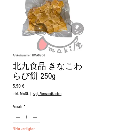
Artikelnummer: UMA0906
北九食品 きなこわ
らび餅 250g
Preis
5,50 €
inkl. MwSt.
|
zzgl. Versandkosten
Anzahl
*
Nicht verfügbar