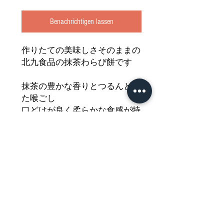
Benachrichtigen lassen
作りたての美味しさそのままの
北九食品の抹茶わらび餅です
抹茶の豊かな香りとつるんとし
た喉ごし
口どけが良く柔らかな食感が特
長です
おやつやデザート・お茶請けに
もぴったり
どうぞご堪能ください
Nährwertdeklaration und weitere
Hinweise