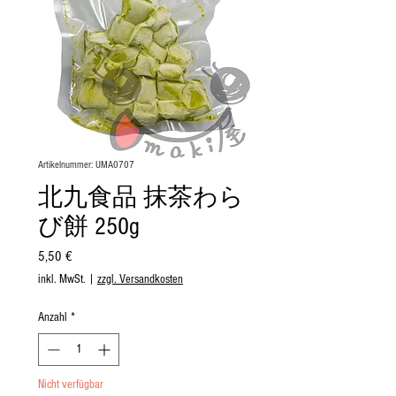
Artikelnummer: UMA0707
北九食品 抹茶わら
び餅 250g
Preis
5,50 €
inkl. MwSt.
|
zzgl. Versandkosten
Anzahl
*
Nicht verfügbar