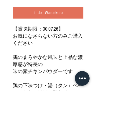
In den Warenkorb
【賞味期限：30.07.26】
お気になさらない方のみご購入
ください
鶏のまろやかな風味と上品な濃
厚感が特長の
味の素チキンパウダーです
鶏の下味つけ・湯（タン）ベー
ス・点心・炒飯・野菜炒めなど
中華飯店の味がご自宅でも簡単
に再現でき
お料理のちょっとした隠し味に
も最適です