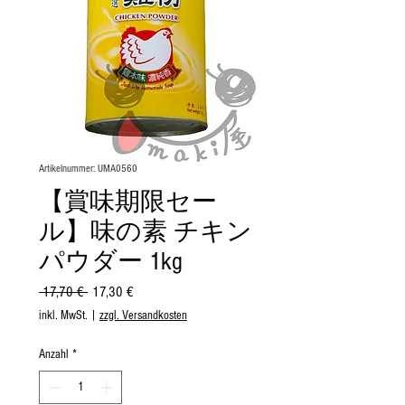
Artikelnummer: UMA0560
【賞味期限セー
ル】味の素 チキン
パウダー 1kg
Standardpreis
Sale-
 17,70 € 
17,30 €
Preis
inkl. MwSt.
|
zzgl. Versandkosten
Anzahl
*