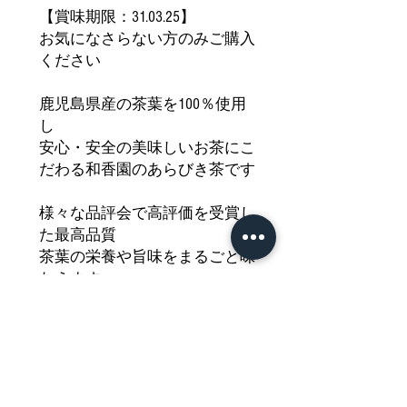
【賞味期限：31.03.25】
お気になさらない方のみご購入
ください
鹿児島県産の茶葉を100％使用
し
安心・安全の美味しいお茶にこ
だわる和香園のあらびき茶です
様々な品評会で高評価を受賞し
た最高品質
茶葉の栄養や旨味をまるごと味
わえます
個包装で使いやすく冷茶・温茶
も作りやすく持ち運びにもおす
すめ
こだわりの風味とコクをどうぞ