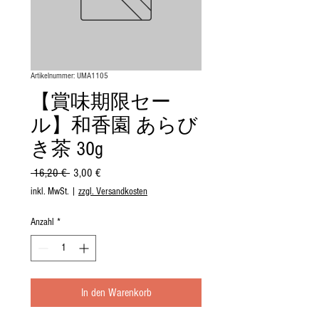
Artikelnummer: UMA1105
【賞味期限セー
ル】和香園 あらび
き茶 30g
Standardpreis
Sale-
 16,20 € 
3,00 €
Preis
inkl. MwSt.
|
zzgl. Versandkosten
Anzahl
*
In den Warenkorb