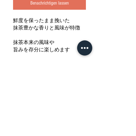
Benachrichtigen lassen
鮮度を保ったまま挽いた
抹茶豊かな香りと風味が特徴
抹茶本来の風味や
旨みを存分に楽しめます
和菓子との相性は抜群です
きめ細かく滑らかな
本格的抹茶をどうぞご堪能くだ
さい
Nährwertdeklaration und weitere
Hinweise