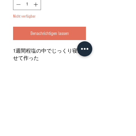
Nicht verfügbar
Benachrichtigen lassen
1週間程塩の中でじっくり寝か
せて作った
北海水産の塩鮭です
焼くと風味高く皮もパリッと美
味しい鮭を
どうぞご堪能ください
Nährwertdeklaration und weitere
Hinweise
Shio Shake (gesalzener Lachs) 2 Filets