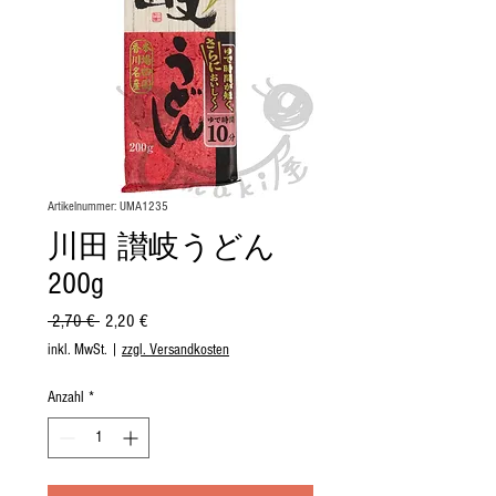
Artikelnummer: UMA1235
川田 讃岐うどん
200g
Standardpreis
Sale-
 2,70 € 
2,20 €
Preis
inkl. MwSt.
|
zzgl. Versandkosten
Anzahl
*