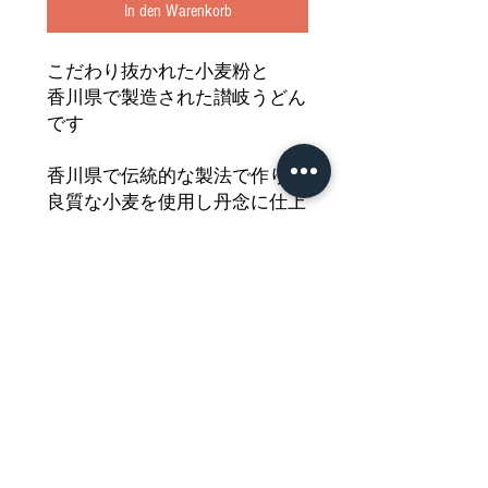
In den Warenkorb
こだわり抜かれた小麦粉と
香川県で製造された讃岐うどん
です
香川県で伝統的な製法で作り
良質な小麦を使用し丹念に仕上
げました
コシが強くつるつるとした
食感が特徴の讃岐うどんを
どうぞご堪能ください
Nährwertdeklaration und weitere
Hinweise