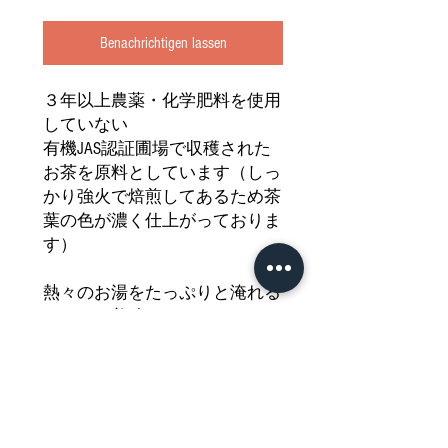
Benachrichtigen lassen
３年以上農薬・化学肥料を使用
していない
有機JAS認証圃場で収穫された
お茶を原料としています（しっ
かり強火で焙煎してあるため茶
葉の色が濃く仕上がっておりま
す）
熱々のお湯をたっぷりと淹れる
ととても美味しくいただけます
すばらしい香りとあと味の良さ
は有機栽培のほうじ茶ならでは
です一口飲んだ後の鼻に抜ける
香りがたまりません