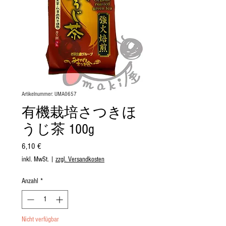
Artikelnummer: UMA0657
有機栽培さつきほ
うじ茶 100g
Preis
6,10 €
inkl. MwSt.
|
zzgl. Versandkosten
Anzahl
*
Nicht verfügbar