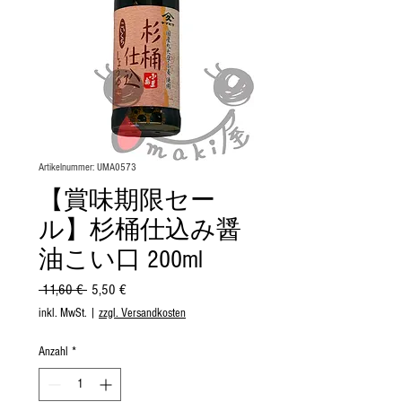
Artikelnummer: UMA0573
【賞味期限セー
ル】杉桶仕込み醤
油こい口 200ml
Standardpreis
Sale-
 11,60 € 
5,50 €
Preis
inkl. MwSt.
|
zzgl. Versandkosten
Anzahl
*