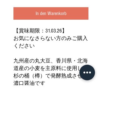
In den Warenkorb
【賞味期限：31.03.26】
お気になさらない方のみご購入
ください
九州産の丸大豆、香川県・北海
道産の小麦を主原料に使用し
杉の桶（樽）で発酵熟成させた
濃口醤油です
お料理全般にお使いいただけ
かけ醤油や煮炊きものにもお使
いいただけます
どうぞご堪能ください