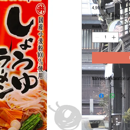
Preis
4,90 €
inkl. MwSt.
|
zzgl. Versan
Anzahl
*
Nährwertdeklaration u
Hergestellt in JAPAN