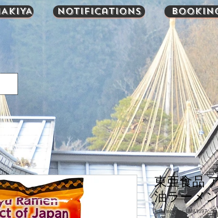
AKIYA
Notifications
Bookin
東亜食品 
油ラーメン 1
Artikelnummer: UMA1397