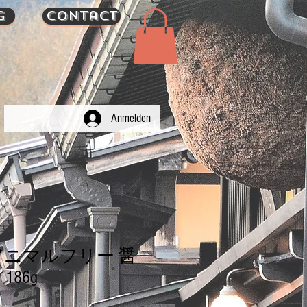
g
Contact
Anmelden
アニマルフリー 醤
86g