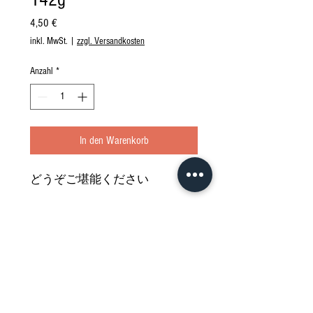
Preis
4,50 €
inkl. MwSt.
|
zzgl. Versandkosten
Anzahl
*
In den Warenkorb
どうぞご堪能ください
Nährwertdeklaration und weitere
Hinweise
Hergestellt in JAPAN
Impressum