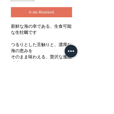
In den Warenkorb
新鮮な海の幸である、生食可能
な生牡蠣です
つるりとした舌触りと、濃厚な
海の恵みを
そのまま味わえる、贅沢な逸品
です
まるで料亭のような気分をご家
庭で味わえます
どうぞご堪能ください
Nährwertdeklaration und weitere