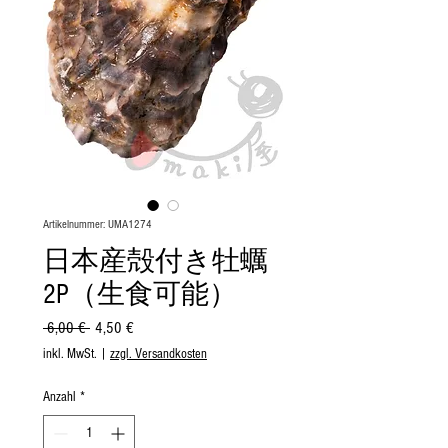
Artikelnummer: UMA1274
日本産殻付き牡蠣
2P（生食可能）
Standardpreis
Sale-
 6,00 € 
4,50 €
Preis
inkl. MwSt.
|
zzgl. Versandkosten
Anzahl
*