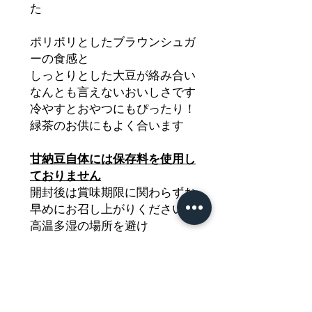
た
ポリポリとしたブラウンシュガ
ーの食感と
しっとりとした大豆が絡み合い
なんとも言えないおいしさです
冷やすとおやつにもぴったり！
緑茶のお供にもよく合います
甘納豆自体には保存料を使用し
ておりません
開封後は賞味期限に関わらずお
早めにお召し上がりください
高温多湿の場所を避け
直射日光の当たらない20度以下
の場所にて保存してください
賞味期限は約1週間です
お届けのパッケージに記載がご
ざいますのでそちらをご覧くだ