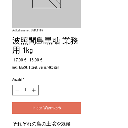
Artikelnummer: UMA1187
波照間島黒糖 業務
用 1kg
Standardpreis
Sale-
 17,00 € 
16,00 €
Preis
inkl. MwSt.
|
zzgl. Versandkosten
Anzahl
*
In den Warenkorb
それぞれの島の土壌や気候