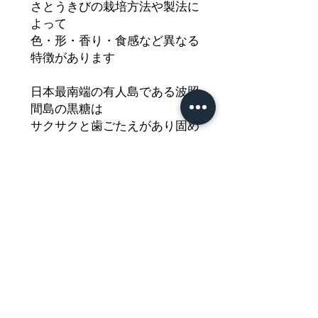
さとうきびの栽培方法や製法に
よって
色・形・香り・食感など異なる
特徴があります
日本最南端の有人島である波照
間島の黒糖は
サクサクと歯ごたえがあり固め
の食感で
少しの苦味があるビターな味わ
いの黒糖です
どうぞご堪能ください
Nährwertdeklaration und weitere
Hinweise
brauner Zucker