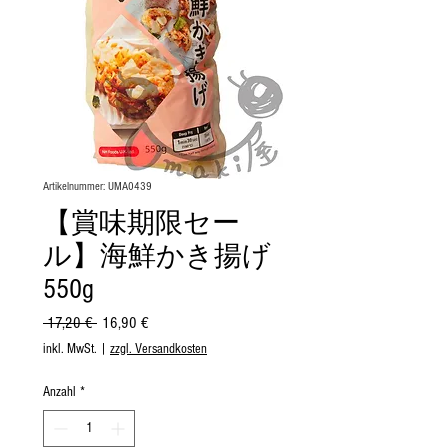
Artikelnummer: UMA0439
【賞味期限セー
ル】海鮮かき揚げ
550g
Standardpreis
Sale-
 17,20 € 
16,90 €
Preis
inkl. MwSt.
|
zzgl. Versandkosten
Anzahl
*