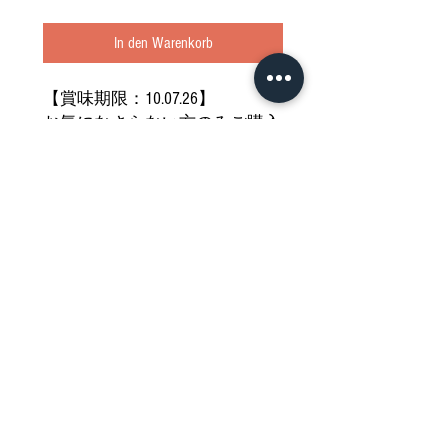
In den Warenkorb
【賞味期限：10.07.26】
お気になさらない方のみご購入
ください
どうぞご堪能ください
Nährwertdeklaration und weitere
Hinweise
Frittiertes Tempura mit Meeresfrüchten und
gemischtem Gemüse, tiefgefroren.
Impressum
Lagern bei unter -18℃.Nach dem Auftauen nicht
wieder einfrieren.Nach dem Auftrauen im
Allgemeine Geschäftsbedingungen
Kühlschrank lagern und zügig verbrauchen.
Datenschutzerklärung