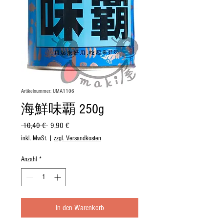
Artikelnummer: UMA1106
海鮮味覇 250g
Standardpreis
Sale-
 10,40 € 
9,90 €
Preis
inkl. MwSt.
|
zzgl. Versandkosten
Anzahl
*
In den Warenkorb