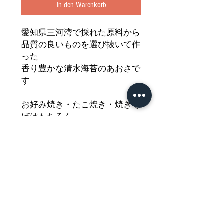
In den Warenkorb
愛知県三河湾で採れた原料から
品質の良いものを選び抜いて作
った
香り豊かな清水海苔のあおさで
す
お好み焼き・たこ焼き・焼きそ
ばはもちろん
天ぷらやおにぎりにも最適
食物繊維やカルシウム豊富で毎
日の健康にもおすすめ
どうぞご堪能ください
Nährwertdeklaration und weitere
Hinweise