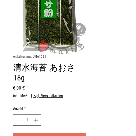
Artikelnummer: UMA1051
清水海苔 あおさ
18g
Preis
6,00 €
inkl. MwSt.
|
zzgl. Versandkosten
Anzahl
*