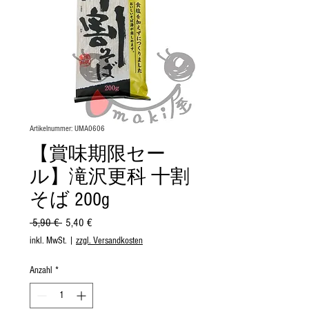
Artikelnummer: UMA0606
【賞味期限セー
ル】滝沢更科 十割
そば 200g
Standardpreis
Sale-
 5,90 € 
5,40 €
Preis
inkl. MwSt.
|
zzgl. Versandkosten
Anzahl
*