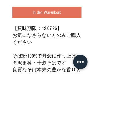
In den Warenkorb
【賞味期限：12.07.26】
お気になさらない方のみご購入
ください
そば粉100%で丹念に作り上げた
滝沢更科・十割そばです
良質なそば本来の豊かな香りと
なめらかな食感・のどごしを
お楽しみいただけます
美味しいそば湯も楽しめる十割
そばを
どうぞご堪能ください