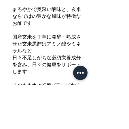
まろやかで奥深い酸味と、玄米
ならではの豊かな風味が特徴な
お酢です
国産玄米を丁寧に発酵・熟成さ
せた玄米黒酢はアミノ酸やミネ
ラルなど
日々不足しがちな必須栄養成分
を含み、日々の健康をサポート
します
そのまま水や炭酸で割って飲ん
だり、隠し味として加えること
で、
素材本来の味を引き立て、風味
豊かな一品に仕上がります
どうぞご堪能ください