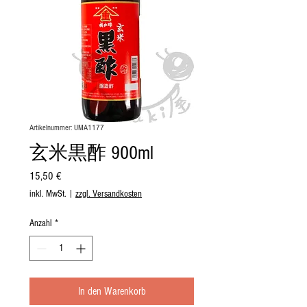
Artikelnummer: UMA1177
玄米黒酢 900ml
Preis
15,50 €
inkl. MwSt.
|
zzgl. Versandkosten
Anzahl
*
In den Warenkorb