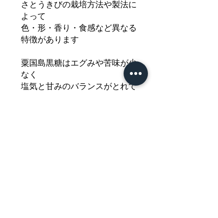
さとうきびの栽培方法や製法に
よって
色・形・香り・食感など異なる
特徴があります
粟国島黒糖はエグみや苦味が少
なく
塩気と甘みのバランスがとれて
おり
黒糖初心者の方にもおすすめで
す
どうぞご堪能ください
Nährwertdeklaration und weitere
Hinweise
brauner Zucker