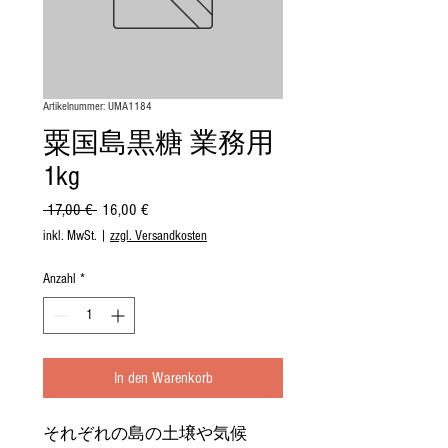
Artikelnummer: UMA1184
粟国島黒糖 業務用
1kg
Standardpreis
Sale-
 17,00 € 
16,00 €
Preis
inkl. MwSt.
|
zzgl. Versandkosten
Anzahl
*
In den Warenkorb
それぞれの島の土壌や気候